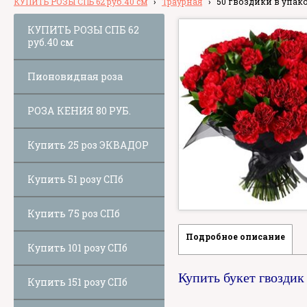
КУПИТЬ РОЗЫ СПБ 62 руб.40 см
›
Траурная
›
50 гвоздики в упак
КУПИТЬ РОЗЫ СПБ 62
руб.40 см
Пионовидная роза
РОЗА КЕНИЯ 80 РУБ.
Купить 25 роз ЭКВАДОР
Купить 51 розу СПб
Купить 75 роз СПб
Подробное описание
Купить 101 розу СПб
Купить букет гвоздик
Купить 151 розу СПб