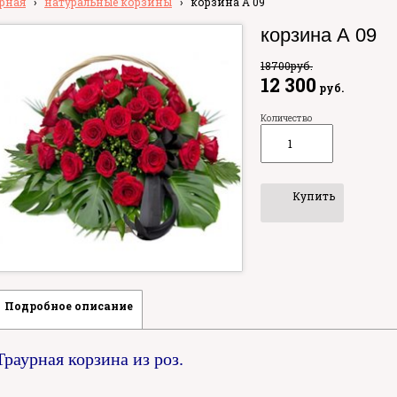
рная
›
натуральные корзины
›
корзина А 09
корзина А 09
18700
руб.
12 300
руб.
Количество
Купить
Подробное описание
Траурная корзина из роз.