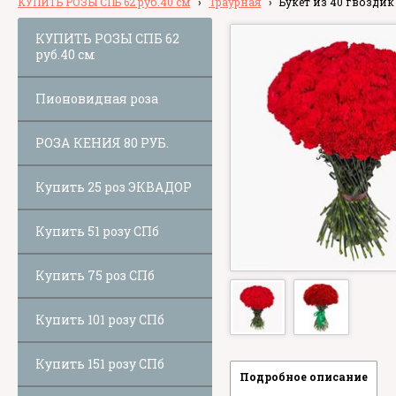
КУПИТЬ РОЗЫ СПБ 62 руб.40 см
›
Траурная
›
Букет из 40 гвоздик
КУПИТЬ РОЗЫ СПБ 62
руб.40 см
Пионовидная роза
РОЗА КЕНИЯ 80 РУБ.
Купить 25 роз ЭКВАДОР
Купить 51 розу СПб
Купить 75 роз СПб
Купить 101 розу СПб
Купить 151 розу СПб
Подробное описание