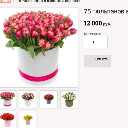
ьпаны
›
75 тюльпанов в шляпной коробке
75 тюльпанов 
12 000
руб.
Количество
Купить