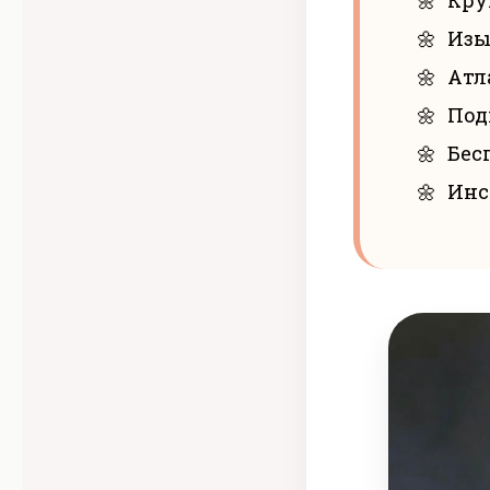
Изы
Атл
Под
Бес
Инс