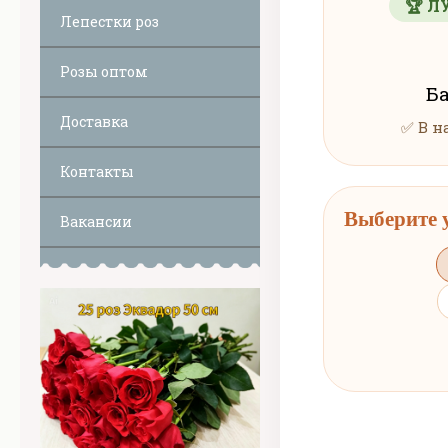
🏆 Л
Лепестки роз
Розы оптом
Ба
Доставка
✅ В 
Контакты
Выберите 
Вакансии