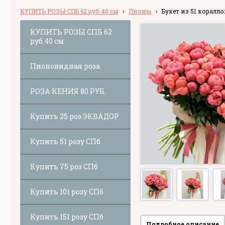
КУПИТЬ РОЗЫ СПБ 62 руб.40 см
›
Пионы
›
Букет из 51 коралл
КУПИТЬ РОЗЫ СПБ 62
руб.40 см
Пионовидная роза
РОЗА КЕНИЯ 80 РУБ.
Купить 25 роз ЭКВАДОР
Купить 51 розу СПб
Купить 75 роз СПб
Купить 101 розу СПб
Купить 151 розу СПб
Подробное описание