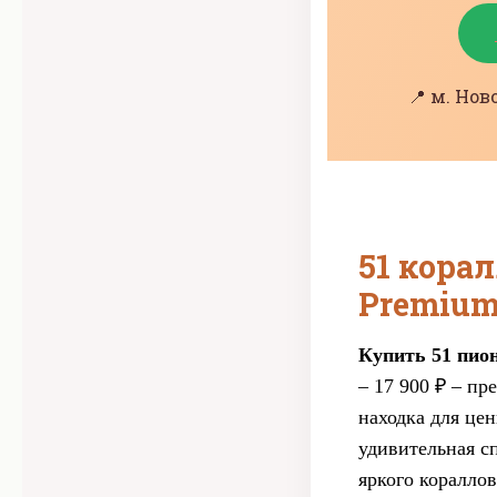
📍 м. Но
51 кора
Premium
Купить 51 пион
– 17 900 ₽ – пр
находка для це
удивительная сп
яркого кораллов