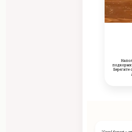
Напол
подкормку
Берегите 
"Coral Sunset – 