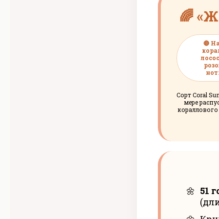
🌈 «
🔴 Н
кора
лосос
роз
нот
Сорт Coral S
мере распу
кораллового
51 
(дл
Кру