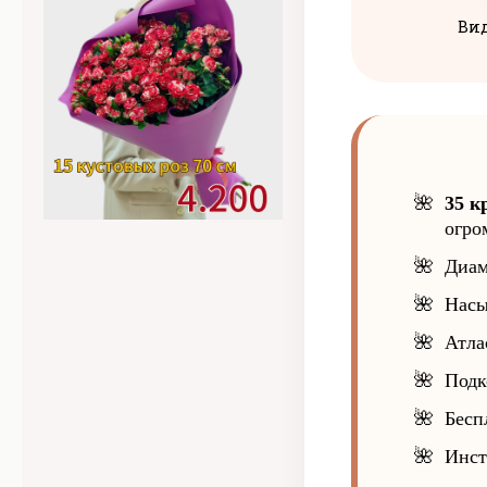
Вид
35 к
огро
Диам
Насы
Атла
Подк
Бесп
Инст