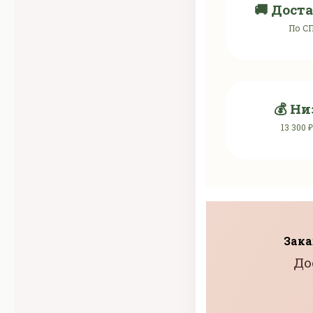
🚚 Доста
По СП
💰 Ни
13 300 
Зака
До