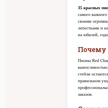
35 красных пи
самого важного
своими огромны
лепестками и н
на юбилей, год
Почему 
Пионы Red Char
выносливостью.
стебли остаютс
правильном ухо
профессиональн
заказов.