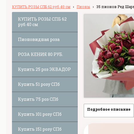
КУПИТЬ РОЗЫ СПБ 62 руб.40 см
›
Пионы
›
35 пионов Ред Шар
КУПИТЬ РОЗЫ СПБ 62
руб.40 см
Пионовидная роза
РОЗА КЕНИЯ 80 РУБ.
Купить 25 роз ЭКВАДОР
Купить 51 розу СПб
Купить 75 роз СПб
Подробное описание
Купить 101 розу СПб
Купить 151 розу СПб