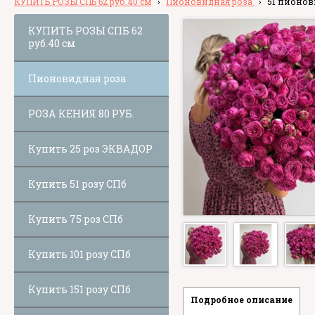
КУПИТЬ РОЗЫ СПБ 62 руб.40 см
›
Пионовидная роза
›
51 пионови
КУПИТЬ РОЗЫ СПБ 62
руб.40 см
Пионовидная роза
РОЗА КЕНИЯ 80 РУБ.
Купить 25 роз ЭКВАДОР
Купить 51 розу СПб
Купить 75 роз СПб
Купить 101 розу СПб
Купить 151 розу СПб
Подробное описание