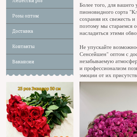
Лепестки роз
Более того, для вашего
пионовидного сорта "К
Розы оптом
сохраняя их свежесть и
поэтому мы стараемся 
Доставка
насладиться этими обв
Не упускайте возможнос
Контакты
Сенсейшен" оптом с дос
незабываемую атмосфер
Вакансии
и профессионализм позв
эмоции от их присутств