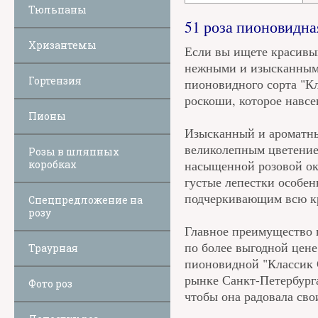
Тюльпаны
51 роза пионовидная
Хризантемы
Если вы ищете красивый
нежными и изысканными
Гортензия
пионовидного сорта "К
роскоши, которое навсе
Пионы
Изысканный и ароматны
великолепным цветение
Розы в шляпных
насыщенной розовой ок
коробках
густые лепестки особе
подчеркивающим всю кр
Спецпредложение на
розу
Главное преимущество 
по более выгодной цене
Траурная
пионовидной "Классик 
рынке Санкт-Петербурга
Фото роз
чтобы она радовала св