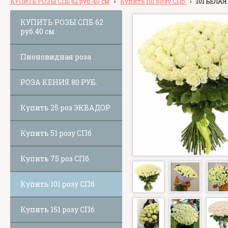
КУПИТЬ РОЗЫ СПБ 62 руб.40 см
›
Купить 101 розу СПб
›
101 БЕЛАЯ
КУПИТЬ РОЗЫ СПБ 62
руб.40 см
Пионовидная роза
РОЗА КЕНИЯ 80 РУБ.
Купить 25 роз ЭКВАДОР
Купить 51 розу СПб
Купить 75 роз СПб
Купить 101 розу СПб
Купить 151 розу СПб