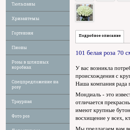
Тюльпаны
Хризантемы
Гортензия
Подробное описание
Пионы
101 белая роза 70 
Розы в шляпных
коробках
У вас возникла потре
происхождения с кру
Спецпредложение на
Наша компания рада 
розу
Мондиаль - это извес
Траурная
отличается прекрасн
имеют крупные бутон
Фото роз
восхищение у всех, кт
Мы предлагаем вам в