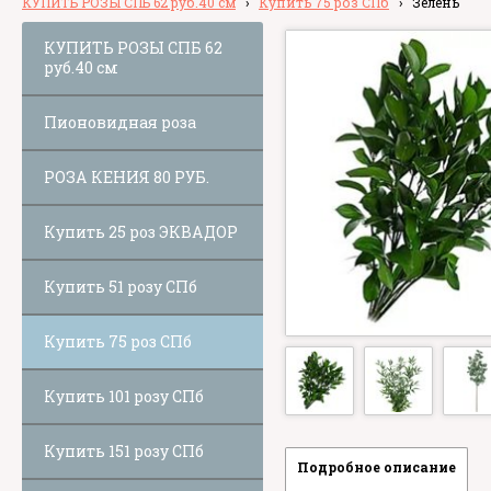
КУПИТЬ РОЗЫ СПБ 62 руб.40 см
›
Купить 75 роз СПб
›
Зелень
КУПИТЬ РОЗЫ СПБ 62
руб.40 см
Пионовидная роза
РОЗА КЕНИЯ 80 РУБ.
Купить 25 роз ЭКВАДОР
Купить 51 розу СПб
Купить 75 роз СПб
Купить 101 розу СПб
Купить 151 розу СПб
Подробное описание