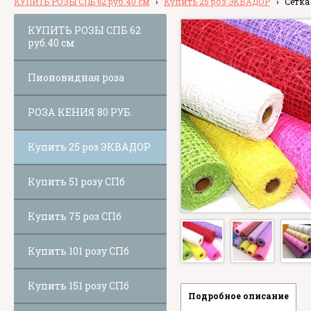
КУПИТЬ РОЗЫ СПБ 62 руб.40 см
›
Купить 25 роз ЭКВАДОР
›
Сетка
КУПИТЬ РОЗЫ СПБ 62
руб.40 см
Пионовидная роза
РОЗА КЕНИЯ 80 РУБ.
Купить 25 роз ЭКВАДОР
Купить 51 розу СПб
Купить 75 роз СПб
Купить 101 розу СПб
Купить 151 розу СПб
Подробное описание