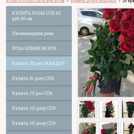
КУПИТЬ РОЗЫ СПБ 62 руб.40 см
›
Купить 25 роз ЭКВАДОР
›
25 кр
КУПИТЬ РОЗЫ СПБ 62
руб.40 см
Пионовидная роза
РОЗА КЕНИЯ 80 РУБ.
Купить 25 роз ЭКВАДОР
Купить 51 розу СПб
Купить 75 роз СПб
Купить 101 розу СПб
Купить 151 розу СПб