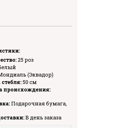
истики:
ество:
25 роз
Белый
ондиаль (Эквадор)
 стебля:
50 см
а происхождения:
вка:
Подарочная бумага,
доставки:
В день заказа