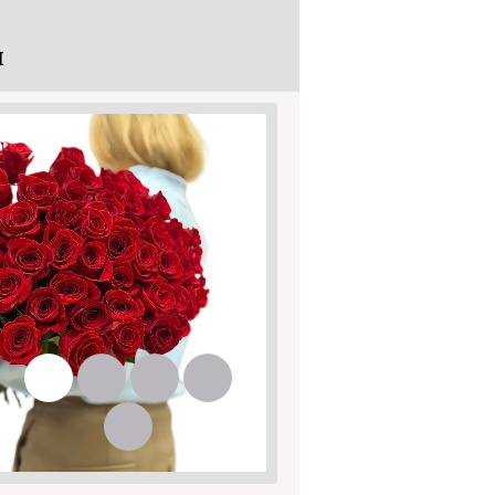
И
1
2
3
4
5