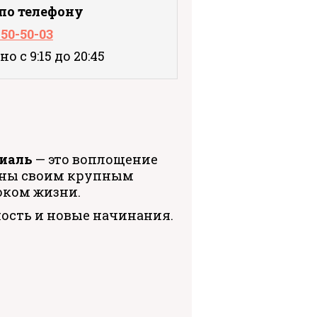
 по телефону
750-50-03
о с 9:15 до 20:45
иаль
— это воплощение
стны своим крупным
оком жизни.
ость и новые начинания.