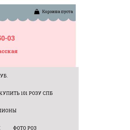
Корзина пуста
50-03
асская
УБ.
КУПИТЬ 101 РОЗУ СПБ
ПИОНЫ
Я
ФОТО РОЗ