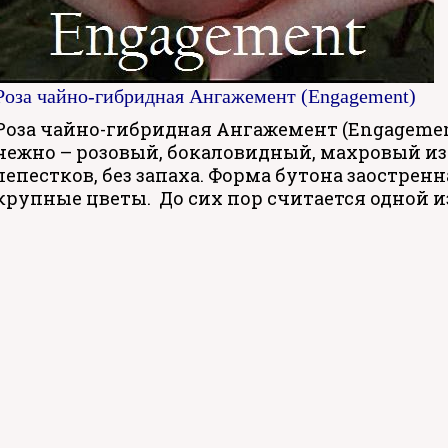
Роза чайно-гибридная Ангажемент (Engagement)
Роза чайно-гибридная Ангажемент (Engagemen
нежно – розовый, бокаловидный, махровый из
лепестков, без запаха. Форма бутона заострен
крупные цветы. До сих пор считается одной и