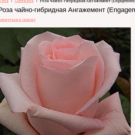
 роз
›
Сорта роз
›
Роза чайно-гибридная Ангажемент (Engagement)
Роза чайно-гибридная Ангажемент (Engagem
Вернуться к списку