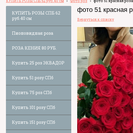
КУПИТЬ РОЗЫ СПБ 62 руб.40 см
›
Фото роз
›
фото 51 красная роза
фото 51 красная р
КУПИТЬ РОЗЫ СПБ 62
руб.40 см
Вернуться к списку
Пионовидная роза
РОЗА КЕНИЯ 80 РУБ.
Купить 25 роз ЭКВАДОР
Купить 51 розу СПб
Купить 75 роз СПб
Купить 101 розу СПб
Купить 151 розу СПб